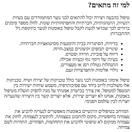
למי זה מתאים?
טיפול בהבעה ויצירה יכול להתאים לבני נוער המתמודדים עם בעיות
רגשיות, התנהגותיות, חברתיות והתפתחותיות שונות. להלן מספר סימנים
ברורים לכך שכדאי לגשת לקבל טיפול באומנות לנוער בתקופת גיל
ההתבגרות:
בדידות, הסתגרות בבית והימנעות מסיטואציות חברתיות.
שינויים תכופים וקיצוניים במצב-הרוח.
דיווח על פוביות, חרדה וסטרס.
בעיות של דימוי גוף ובעיות אכילה.
התנהלות נטולת רסן או מעצורים.
גילויי אלימות והתפרצויות זעם.
טיפול אימוני באומנות לבני נוער כולל טכניקות של יצירה ושיח. טכניקות
אלו משולבות לרוב ביחד עם פסיכותרפיה, משמע שיחות ישירות בין
המטפל למטופל. אין צורך בכישרון אמנותי על מנת להפיק תועלת מטיפול
באמנות, אנחנו לא יוצרים יצירות, אלא יוצרים קשר בין היצירה שהנער/ה
יוצר/ת לבין עולמם הפנימי.
המרחב בטיפולים הרגשיים באומנות מאפשרים לנער/ה להביע את
עצמו/ה בחופשיות, מקום להתבונן בעצמו/ה, להקשיב לעצמו/ה, לחזק את
עצמו/ה ממקום לא שיפוטי ולהביע את התחושות, הפחדים, התהיות לשם
צמיחה.