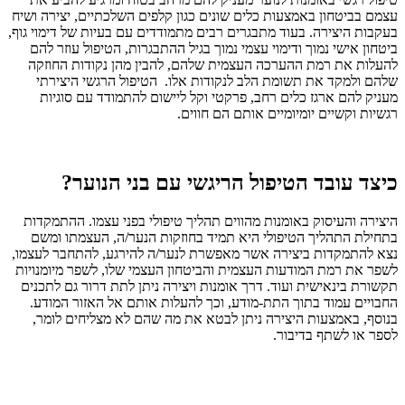
עצמם בביטחון באמצעות כלים שונים כגון קלפים השלכתיים, יצירה ושיח
בעקבות היצירה. בעוד מתבגרים רבים מתמודדים עם בעיות של דימוי גוף,
ביטחון אישי נמוך ודימוי עצמי נמוך בגיל ההתבגרות, הטיפול עוזר להם
להעלות את רמת ההערכה העצמית שלהם, להבין מהן נקודות החוזקה
שלהם ולמקד את תשומת הלב לנקודות אלו. הטיפול הרגשי היצירתי
מעניק להם ארגז כלים רחב, פרקטי וקל ליישום להתמודד עם סוגיות
רגשיות וקשיים יומיומיים אותם הם חווים.
כיצד עובד הטיפול הריגשי עם בני הנוער?
היצירה והעיסוק באומנות מהווים תהליך טיפולי בפני עצמו. ההתמקדות
בתחילת התהליך הטיפולי היא תמיד בחוזקות הנער/ה, העצמתו ומשם
נצא להתמקדות ביצירה אשר מאפשרת לנער/ה להירגע, להתחבר לעצמו,
לשפר את רמת המודעות העצמית והביטחון העצמי שלו, לשפר מיומנויות
תקשורת בינאישית ועוד. דרך אומנות ויצירה ניתן לתת דרור גם לתכנים
החבויים עמוד בתוך התת-מודע, וכך להעלות אותם אל האזור המודע.
בנוסף, באמצעות היצירה ניתן לבטא את מה שהם לא מצליחים לומר,
לספר או לשתף בדיבור.