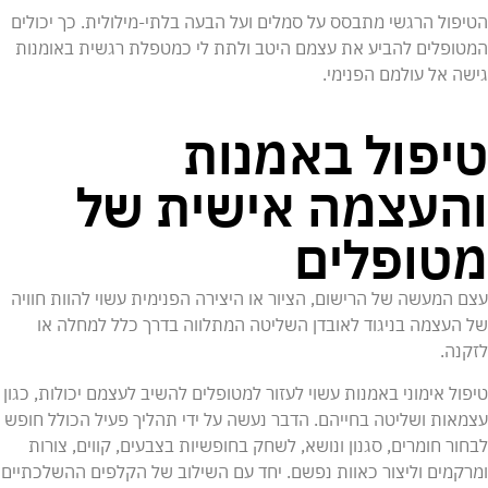
הטיפול הרגשי מתבסס על סמלים ועל הבעה בלתי-מילולית. כך יכולים
המטופלים להביע את עצמם היטב ולתת לי כמטפלת רגשית באומנות
גישה אל עולמם הפנימי.
טיפול באמנות
והעצמה אישית של
מטופלים
עצם המעשה של הרישום, הציור או היצירה הפנימית עשוי להוות חוויה
של העצמה בניגוד לאובדן השליטה המתלווה בדרך כלל למחלה או
לזקנה.
טיפול אימוני באמנות עשוי לעזור למטופלים להשיב לעצמם יכולות, כגון
עצמאות ושליטה בחייהם. הדבר נעשה על ידי תהליך פעיל הכולל חופש
לבחור חומרים, סגנון ונושא, לשחק בחופשיות בצבעים, קווים, צורות
ומרקמים וליצור כאוות נפשם. יחד עם השילוב של הקלפים ההשלכתיים